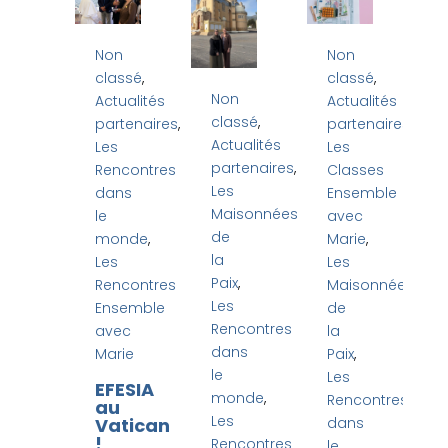
Non
Non
classé
,
classé
,
Non
Actualités
Actualités
classé
,
partenaires
,
partenaires
,
Actualités
Les
Les
partenaires
,
Rencontres
Classes
Les
dans
Ensemble
Maisonnées
le
avec
de
monde
,
Marie
,
la
Les
Les
Paix
,
Rencontres
Maisonnées
Les
Ensemble
de
Rencontres
avec
la
dans
Marie
Paix
,
le
Les
EFESIA
monde
,
Rencontres
au
Les
Vatican
dans
!
Rencontres
le