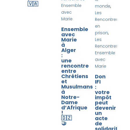
🇻🇦
Ensemble
monde
,
avec
Les
Marie
Rencontres
en
Ensemble
prison
,
avec
Marie
Les
à
Rencontres
Alger
Ensemble
:
:
avec
une
rencontre
Marie
entre
Chrétiens
Don
et
IFI
Musulmans
:
à
votre
Notre-
impôt
Dame
peut
d’Afrique
devenir
!
un
🇩🇿
acte
🤝
de
solidarité