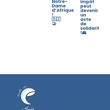
Notre-
impôt
Dame
peut
d’Afrique
devenir
!
un
🇩🇿
acte
🤝
de
solidarité
!👥​