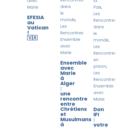
Rencontres
avec
la
dans
Marie
Paix
,
le
Les
EFESIA
monde
,
Rencontres
au
Les
Vatican
dans
!
Rencontres
le
🇻🇦
Ensemble
monde
,
avec
Les
Marie
Rencontres
en
Ensemble
prison
,
avec
Marie
Les
à
Rencontres
:
Alger
Ensemble
:
avec
une
rencontre
Marie
entre
Chrétiens
Don
et
IFI
Musulmans
:
à
votre