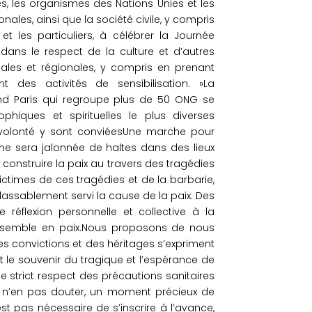
es, les organismes des Nations Unies et les
nales, ainsi que la société civile, y compris
t les particuliers, à célébrer la Journée
 dans le respect de la culture et d’autres
nales et régionales, y compris en prenant
t des activités de sensibilisation. »La
and Paris qui regroupe plus de 50 ONG se
sophiques et spirituelles le plus diverses
volonté y sont conviéesUne marche pour
che sera jalonnée de haltes dans des lieux
construire la paix au travers des tragédies
ictimes de ces tragédies et de la barbarie,
nlassablement servi la cause de la paix. Des
e réflexion personnelle et collective à la
ensemble en paix.Nous proposons de nous
 des convictions et des héritages s’expriment
 le souvenir du tragique et l’espérance de
le strict respect des précautions sanitaires
à n’en pas douter, un moment précieux de
’est pas nécessaire de s’inscrire à l’avance,