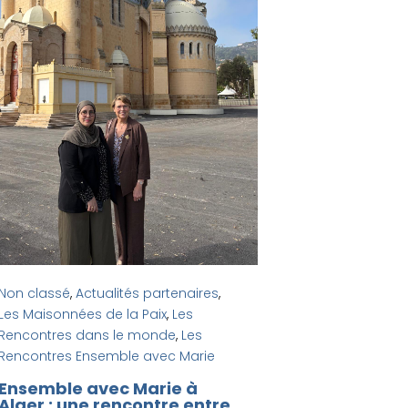
Rencontres e
Rencontres 
Don IFI : 
devenir u
solidarité 
Non classé
,
Actualités partenaires
,
Les Maisonnées de la Paix
,
Les
Rencontres dans le monde
,
Les
Rencontres Ensemble avec Marie
Ensemble avec Marie à
Alger : une rencontre entre