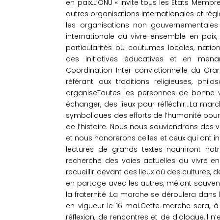
en paix.L’ONU « invite tous les États Membr
autres organisations internationales et régio
les organisations non gouvernementales e
internationale du vivre-ensemble en paix,
particularités ou coutumes locales, natio
des initiatives éducatives et en menan
Coordination Inter convictionnelle du Gr
référant aux traditions religieuses, philo
organiseToutes les personnes de bonne 
échanger, des lieux pour réfléchir…La mar
symboliques des efforts de l’humanité pour 
de l’histoire. Nous nous souviendrons des v
et nous honorerons celles et ceux qui ont i
lectures de grands textes nourriront notr
recherche des voies actuelles du vivre 
recueillir devant des lieux où des cultures,
en partage avec les autres, mêlant souvent
la fraternité :La marche se déroulera dans 
en vigueur le 16 mai.Cette marche sera, 
réflexion, de rencontres et de dialogue.Il n