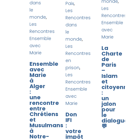
monde
,
dans
Paix
,
Les
le
Les
Rencontres
monde
,
Rencontres
Ensemble
Les
dans
avec
Rencontres
le
Marie
Ensemble
monde
,
avec
Les
La
Marie
Charte
Rencontres
de
en
Ensemble
Paris
prison
,
avec
–
Marie
Les
Islam
à
et
Rencontres
Alger
citoyenneté
Ensemble
:
:
avec
une
un
rencontre
jalon
Marie
entre
pour
Chrétiens
Don
le
et
IFI
dialogue
Musulmans
:
💬​
à
votre
Notre-
impôt