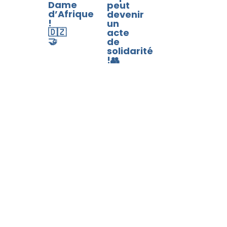
Dame
peut
d’Afrique
devenir
!
un
🇩🇿
acte
🤝
de
solidarité
!👥​