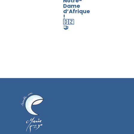
Notre-
Dame
d’Afrique
!
🇩🇿
🤝