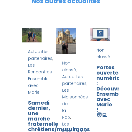
Nos autres actualités
Non
Actualités
classé
partenaires
,
Non
Les
Portes
classé
,
ouvertes
Rencontres
Actualités
numériques
Ensemble
:
partenaires
,
avec
Découvrir
Les
Marie
Ensemble
Maisonnées
avec
Samedi
Marie
de
dernier,
!
la
une
🧑‍💻​
Paix
,
marche
fraternelle
Les
chrétiens/musulmans
Rencontres