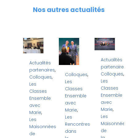
Nos autres actualités
Actualités
Actualités
partenaires
,
partenaires
,
Colloques
,
Colloques
,
Colloques
,
Les
Les
Les
Classes
Classes
Classes
Ensemble
Ensemble
Ensemble
avec
avec
avec
Marie
,
Marie
,
Marie
,
Les
Les
Les
Maisonnées
Rencontres
Maisonnées
de
dans
de
la