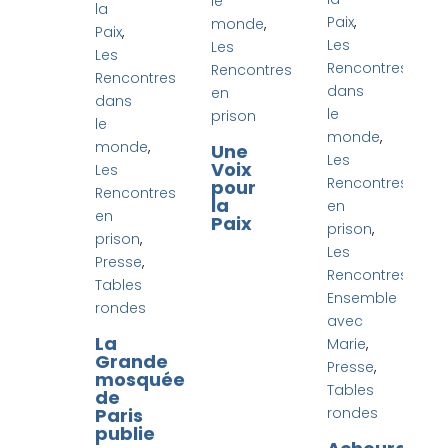
le
la
Paix
,
monde
,
Paix
,
Les
Les
Les
Rencontres
Rencontres
Rencontres
dans
en
dans
le
prison
le
monde
,
monde
,
Une
Les
Voix
Les
Rencontres
pour
Rencontres
la
en
en
Paix
prison
,
prison
,
Les
Presse
,
Rencontres
Tables
Ensemble
rondes
avec
La
Marie
,
Grande
Presse
,
mosquée
Tables
de
Paris
rondes
publie