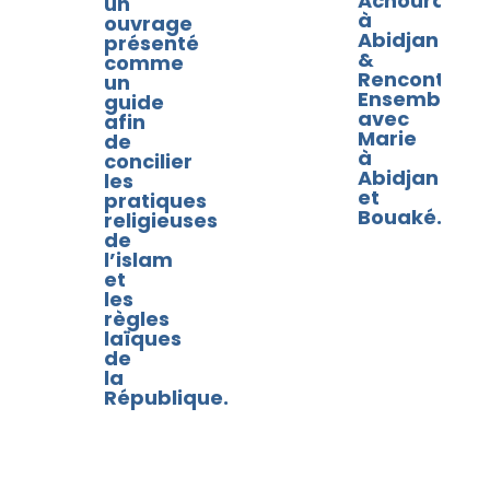
Achoura
un
à
ouvrage
Abidjan
présenté
&
comme
Rencontres
un
Ensemble
guide
avec
afin
Marie
de
à
concilier
Abidjan
les
et
pratiques
Bouaké.
religieuses
de
l’islam
et
les
règles
laïques
de
la
République.